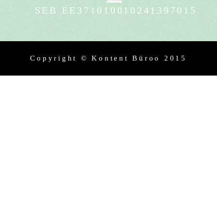
SEB EE371010010241397015
Copyright ©
Kontent Büroo 2015